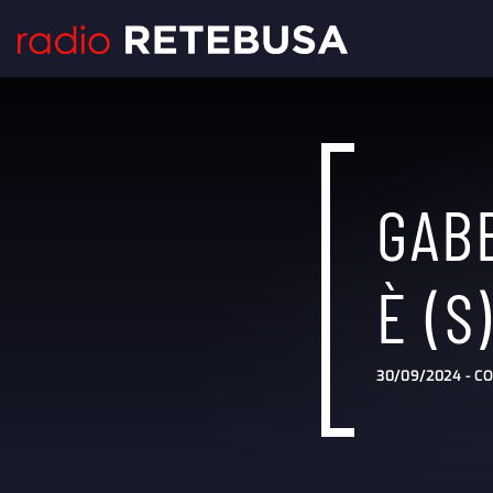
GAB
È (S
30/09/2024 -
CO