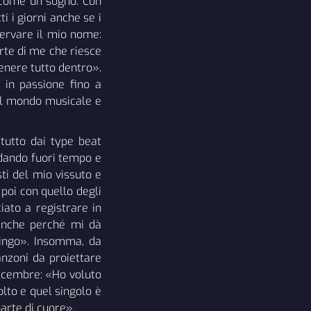
a come un sogno. Con
i i giorni anche se i
servare il mio nome:
arte di me che riesce
enere tutto dentro».
 in passione fino a
nel mondo musicale e
tutto dai type beat
ndando fuori tempo e
ti del mio vissuto e
 poi con quello degli
iato a registrare in
 anche perché mi dà
lingo». Insomma, da
anzoni da proiettare
 dicembre: «Ho voluto
olto e quel singolo è
arte di cuore».