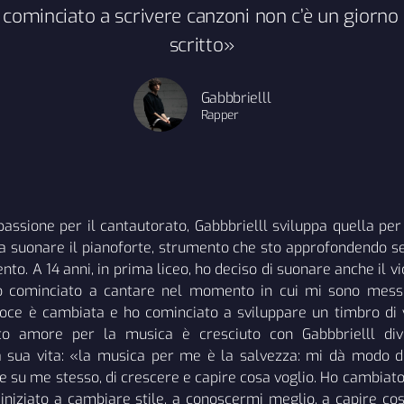
ominciato a scrivere canzoni non c’è un giorno 
scritto»
Gabbbrielll
Rapper
assione per il cantautorato, Gabbbrielll sviluppa quella per 
a suonare il pianoforte, strumento che sto approfondendo se
to. A 14 anni, in prima liceo, ho deciso di suonare anche il 
 cominciato a cantare nel momento in cui mi sono messo 
oce è cambiata e ho cominciato a sviluppare un timbro di 
sto amore per la musica è cresciuto con Gabbbrielll di
 sua vita: «la musica per me è la salvezza: mi dà modo di 
re su me stesso, di crescere e capire cosa voglio. Ho cambiato
 iniziato a cambiare stile, a conoscermi meglio, a capire co