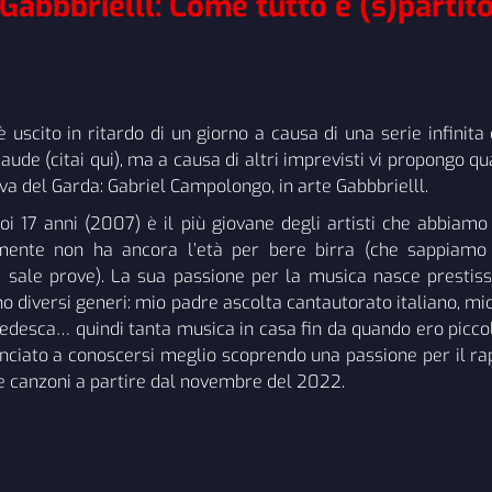
Gabbbrielll: Come tutto è (s)partit
è uscito in ritardo di un giorno a causa di una serie infinita di
aude (
citai qui
), ma a causa di altri imprevisti vi propongo qu
iva del Garda: Gabriel Campolongo, in arte
Gabbbrielll
.
oi 17 anni (2007) è il più giovane degli artisti che abbiamo 
mente non ha ancora l’età per bere birra (che sappiamo 
 sale prove). La sua passione per la musica nasce presti
o diversi generi: mio padre ascolta cantautorato italiano, mi
edesca… quindi tanta musica in casa fin da quando ero picc
nciato a conoscersi meglio scoprendo una passione per il rap
re canzoni a partire dal novembre del 2022.