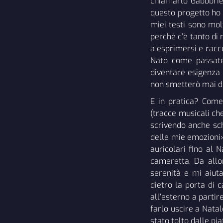
chiamarlo Gabbbriel
questo progetto ho c
miei testi sono mol
perché c’è tanto di 
a esprimersi e racc
Nato come passatem
diventare esigenza 
non smetterò mai di
E in pratica? Come
(tracce musicali ch
scrivendo anche sch
delle mie emozioni».
auricolari fino al 
cameretta. Da allo
serenità e mi aiut
dietro la porta di 
all’esterno a partir
farlo uscire a Natal
stato tolto dalle p