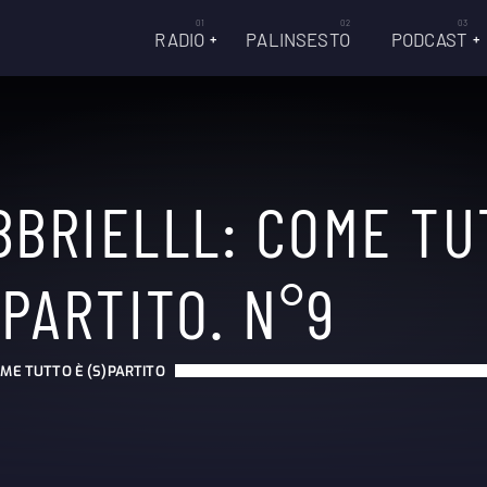
RADIO
PALINSESTO
PODCAST
BBRIELLL: COME TU
)PARTITO. N°9
ME TUTTO È (S)PARTITO