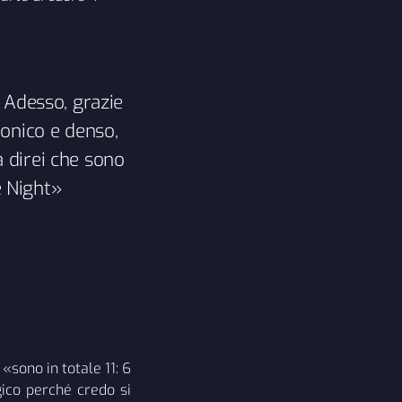
 Adesso, grazie
ronico e denso,
 direi che sono
e Night»
«sono in totale 11: 6
gico perché credo si