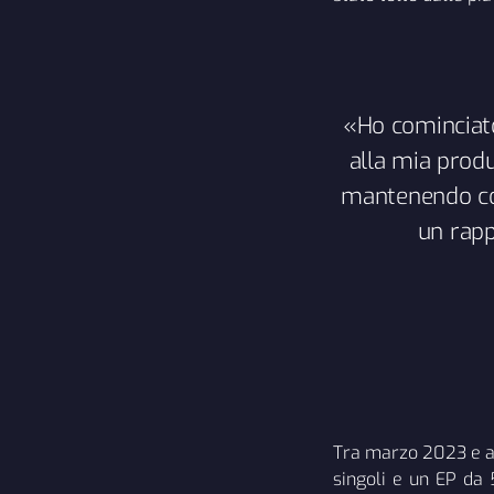
«Ho cominciato
alla mia produ
mantenendo com
un rapp
Tra marzo 2023 e apr
singoli e un EP da 