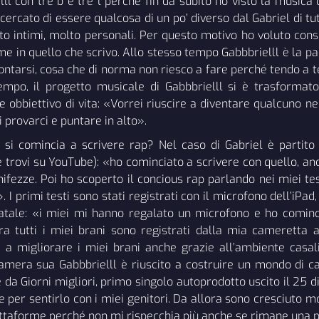
ll con tre b e tre l perché fin da subito ho visto la music
ercato di essere qualcosa di un po’ diverso dal Gabriel di tutt
to intimi, molto personali. Per questo motivo ho voluto con
me in quello che scrivo. Allo stesso tempo Gabbbrielll è la p
ontarsi, cosa che di norma non riesco a fare perché tendo a t
po, il progetto musicale di Gabbbrielll si è trasformato
e obbiettivo di vita: «Vorrei riuscire a diventare qualcuno 
 provarci e puntare in alto».
 si comincia a scrivere rap? Nel caso di Gabriel è partito 
e trovi su YouTube): «ho cominciato a scrivere con quello, a
ifezze. Poi ho scoperto il concious rap parlando nei miei tes
 I primi testi sono stati registrati con il microfono dell’iPad,
Natale: «i miei mi hanno regalato un microfono e ho cominc
ra tutti i miei brani sono registrati dalla mia cameretta
a a migliorare i miei brani anche grazie all’ambiente casa
camera sua Gabbbrielll è riuscito a costruire un mondo di c
e da Giorni migliori, primo singolo autoprodotto uscito il 25
e per sentirlo con i miei genitori. Da allora sono cresciuto m
iattaforme perché non mi rispecchia più anche se rimane una p