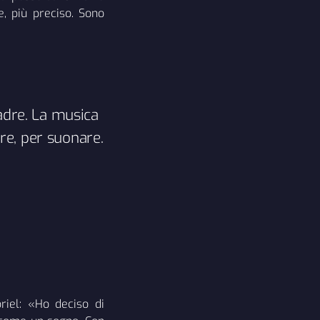
e, più preciso. Sono
adre. La musica
re, per suonare.
riel: «Ho deciso di