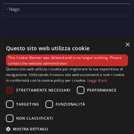
- Nago
×
Questo sito web utilizza cookie
This Cookie Banner was deleted and is no longer working. Please
contact the website administrator.
Questo sito web utilizza i cookie per migliorare la tua esperienza di
navigazione. Utilizzando il nostro sito web acconsenti a tutti i cookie
in conformità con la nostra policy per i cookie.
Leggi di più
Associazione Radio Retebusa APS © 2025 — Licenza
STRETTAMENTE NECESSARI
PERFORMANCE
S.I.A.E. N° 8610 - Licenza SCF 16/5/22 — Licenza
ITSRIGHT N° 0012810 - Licenza Soundreef
TARGETING
FUNZIONALITÀ
SNR_OL_20292 – P.IVA 02784030229
NON CLASSIFICATI
Cookie Policy
-
Privacy Policy
MOSTRA DETTAGLI