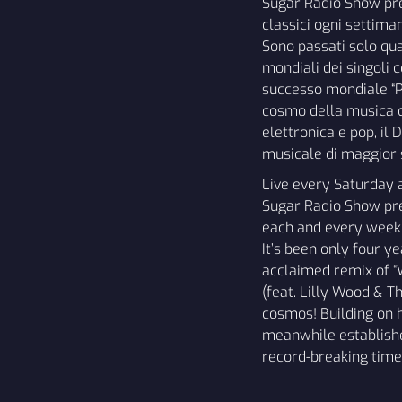
Sugar Radio Show pres
classici ogni settima
Sono passati solo qua
mondiali dei singoli 
successo mondiale “Pr
cosmo della musica da
elettronica e pop, il
musicale di maggior 
Live every Saturday 
Sugar Radio Show pres
each and every week
It’s been only four y
acclaimed remix of “W
(feat. Lilly Wood & Th
cosmos! Building on 
meanwhile establishe
record-breaking time