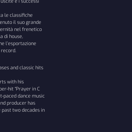
uscite e i successi
a le classifiche
tenuto il suo grande
ernità nel frenetico
a di house,
me l’esportazione
 record.
ases and classic hits
rts with his
er-hit “Prayer in C
fast-paced dance music
 and producer has
 past two decades in