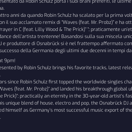
entato da Robin Schulz porta i suoi brani preferiti, le ultime 
na.
ttro anni da quando Robin Schulz ha scalato per la prima volt
con il suo acclamato remix di “Waves (feat. Mr. Probz)” e ha ot
ayer in C (feat. Lilly Wood & The Prick)” ”; praticamente un’et
nce dell’artista trentenne! Basandosi sulla sua miscela unic
 DJ e produttore di Osnabrück si è nel frattempo affermato co
successo della Germania degli ultimi due decenni in tempi da
at 9pm!
ented by Robin Schulz brings his favorite tracks, latest rele
.
ears since Robin Schulz first topped the worldwide singles cha
aves (feat. Mr. Probz)” and landed his breakthrough global ub
e Prick)”; practically an eternity in the 30-year-old artist’s 
his unique blend of house, electro and pop, the Osnabrück DJ
d himself as Germany’s most successful music export of the
.