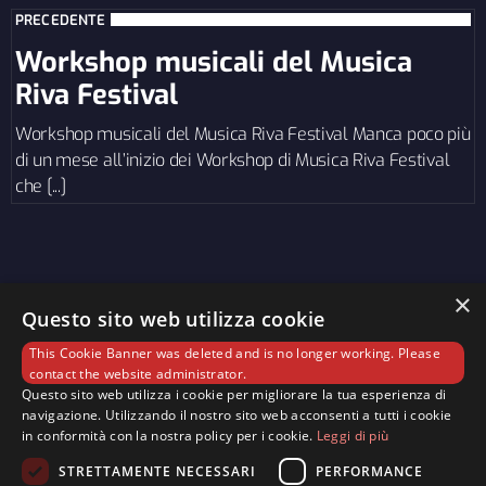
PRECEDENTE
Workshop musicali del Musica
Riva Festival
Workshop musicali del Musica Riva Festival Manca poco più
di un mese all’inizio dei Workshop di Musica Riva Festival
che [...]
×
Questo sito web utilizza cookie
This Cookie Banner was deleted and is no longer working. Please
contact the website administrator.
Questo sito web utilizza i cookie per migliorare la tua esperienza di
navigazione. Utilizzando il nostro sito web acconsenti a tutti i cookie
in conformità con la nostra policy per i cookie.
Leggi di più
Associazione Radio Retebusa APS © 2025 — Licenza
STRETTAMENTE NECESSARI
PERFORMANCE
S.I.A.E. N° 8610 - Licenza SCF 16/5/22 — Licenza